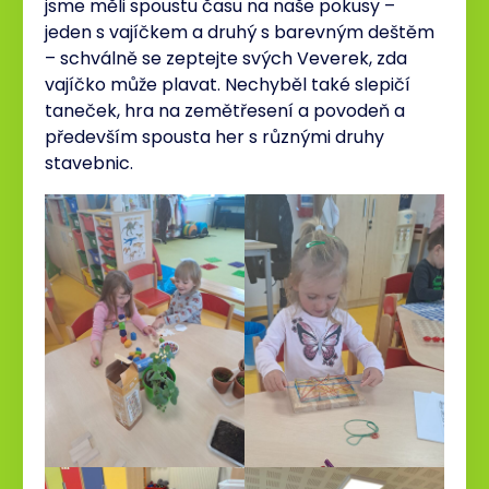
jsme měli spoustu času na naše pokusy –
jeden s vajíčkem a druhý s barevným deštěm
– schválně se zeptejte svých Veverek, zda
vajíčko může plavat. Nechyběl také slepičí
taneček, hra na zemětřesení a povodeň a
především spousta her s různými druhy
stavebnic.