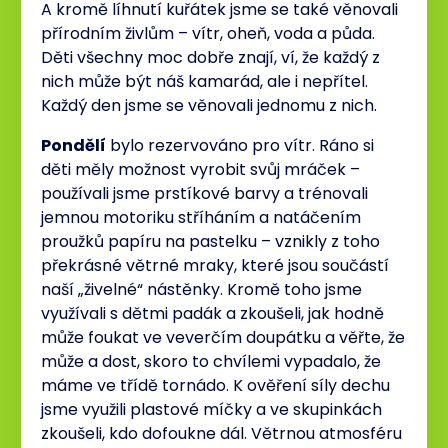
A kromě líhnutí kuřátek jsme se také věnovali
přírodním živlům – vítr, oheň, voda a půda.
Děti všechny moc dobře znají, ví, že každý z
nich může být náš kamarád, ale i nepřítel.
Každý den jsme se věnovali jednomu z nich.
Pondělí
bylo rezervováno pro vítr. Ráno si
děti měly možnost vyrobit svůj mráček –
používali jsme prstíkové barvy a trénovali
jemnou motoriku stříháním a natáčením
proužků papíru na pastelku – vznikly z toho
překrásné větrné mraky, které jsou součástí
naší „živelné“ nástěnky. Kromě toho jsme
využívali s dětmi padák a zkoušeli, jak hodně
může foukat ve veverčím doupátku a věřte, že
může a dost, skoro to chvílemi vypadalo, že
máme ve třídě tornádo. K ověření síly dechu
jsme využili plastové míčky a ve skupinkách
zkoušeli, kdo dofoukne dál. Větrnou atmosféru