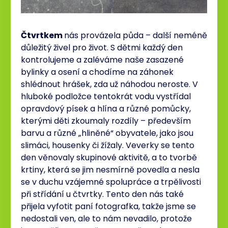
Čtvrtkem
nás provázela půda – další neméně
důležitý živel pro život. S dětmi každý den
kontrolujeme a zaléváme naše zasazené
bylinky a osení a chodíme na záhonek
shlédnout hrášek, zda už náhodou neroste. V
hluboké podložce tentokrát vodu vystřídal
opravdový písek a hlína a různé pomůcky,
kterými děti zkoumaly rozdíly – především
barvu a různé „hliněné“ obyvatele, jako jsou
slimáci, housenky či žížaly. Veverky se tento
den věnovaly skupinové aktivitě, a to tvorbě
krtiny, která se jim nesmírně povedla a nesla
se v duchu vzájemné spolupráce a trpělivosti
při střídání u čtvrtky. Tento den nás také
přijela vyfotit paní fotografka, takže jsme se
nedostali ven, ale to nám nevadilo, protože