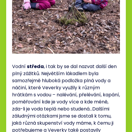
Vodní
středa
, i tak by se dal nazvat další den
plný zážitků. Největším lákadlem byla
samozřejmě hluboká podložka plná vody a
náčiní, které Veverky využily k různým
hrátkám s vodou – nalévání, přelévání, kapání,
poměřování kde je vody více a kde méně,
zda-li je voda teplá nebo studená…Dalšími
záludnými otázkami jsme se dostali k tomu,
jaká různá skupenství vody máme, k čemu ji
potřebujeme a Veverky také postavily