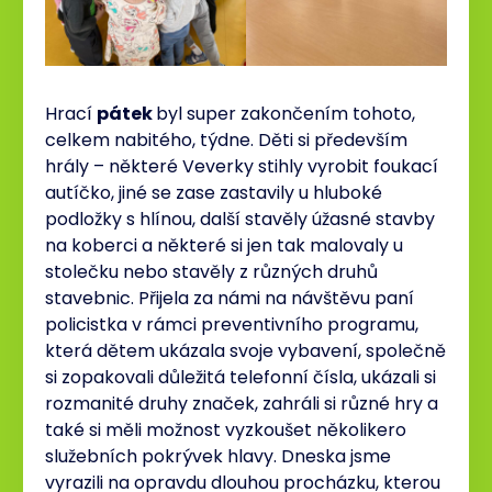
Hrací
pátek
byl super zakončením tohoto,
celkem nabitého, týdne. Děti si především
hrály – některé Veverky stihly vyrobit foukací
autíčko, jiné se zase zastavily u hluboké
podložky s hlínou, další stavěly úžasné stavby
na koberci a některé si jen tak malovaly u
stolečku nebo stavěly z různých druhů
stavebnic. Přijela za námi na návštěvu paní
policistka v rámci preventivního programu,
která dětem ukázala svoje vybavení, společně
si zopakovali důležitá telefonní čísla, ukázali si
rozmanité druhy značek, zahráli si různé hry a
také si měli možnost vyzkoušet několikero
služebních pokrývek hlavy. Dneska jsme
vyrazili na opravdu dlouhou procházku, kterou