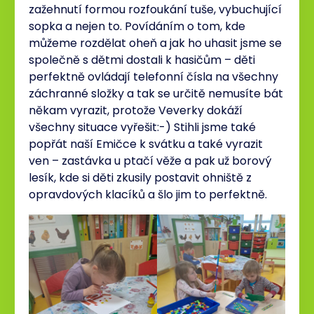
zažehnutí formou rozfoukání tuše, vybuchující
sopka a nejen to. Povídáním o tom, kde
můžeme rozdělat oheň a jak ho uhasit jsme se
společně s dětmi dostali k hasičům – děti
perfektně ovládají telefonní čísla na všechny
záchranné složky a tak se určitě nemusíte bát
někam vyrazit, protože Veverky dokáží
všechny situace vyřešit:-) Stihli jsme také
popřát naší Emičce k svátku a také vyrazit
ven – zastávka u ptačí věže a pak už borový
lesík, kde si děti zkusily postavit ohniště z
opravdových klacíků a šlo jim to perfektně.