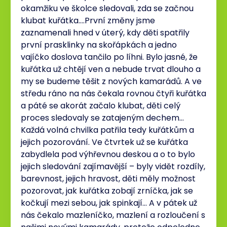
okamžiku ve školce sledovali, zda se začnou
klubat kuřátka….První změny jsme
zaznamenali hned v úterý, kdy děti spatřily
první prasklinky na skořápkách a jedno
vajíčko doslova tančilo po líhni. Bylo jasné, že
kuřátka už chtějí ven a nebude trvat dlouho a
my se budeme těšit z nových kamarádů. A ve
středu ráno na nás čekala rovnou čtyři kuřátka
a páté se akorát začalo klubat, děti celý
proces sledovaly se zatajeným dechem…
Každá volná chvilka patřila tedy kuřátkům a
jejich pozorování. Ve čtvrtek už se kuřátka
zabydlela pod výhřevnou deskou a o to bylo
jejich sledování zajímavější – byly vidět rozdíly,
barevnost, jejich hravost, děti měly možnost
pozorovat, jak kuřátka zobají zrníčka, jak se
kočkují mezi sebou, jak spinkají… A v pátek už
nás čekalo mazleníčko, mazlení a rozloučení s