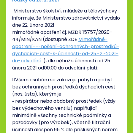
Ministerstvo školství, mládeže a tělovýchovy
informuje, že Ministerstvo zdravotnictví vydalo
dne 22. února 2021
mimořádné opatření čj. MZDR 15757/2020-
44/MIN/KAN (dostupné ZDE
Mimořádné-
opatření-–-nošení-ochranných-prostředků-
dýchacích-cest-s-účinností-od-25.-2.-2021-
do-odvolání
), dle něhož s účinností od 25.
února 2021 od00:00 do odvolání platí:
Všem osobám se zakazuje pohyb a pobyt
bez ochranných prostředků dýchacích cest
(nos, ústa), kterým je
▪ respirátor nebo obdobný prostředek (vždy
bez výdechového ventilu) naplňující
minimálně všechny technické podmínky a
požadavky (pro výrobek), včetně filtrační
účinnosti alespoň 95 % dle příslušných norem