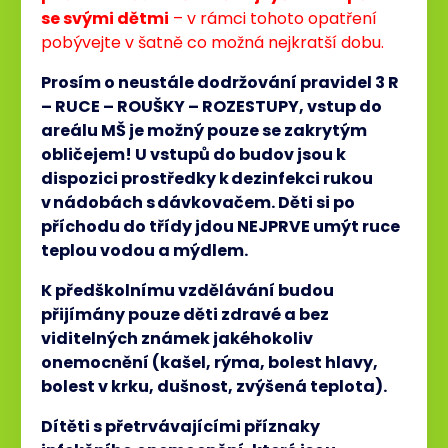
se svými dětmi
– v rámci tohoto opatření
pobývejte v šatně co možná nejkratší dobu.
Prosím o neustále dodržování pravidel 3 R
– RUCE – ROUŠKY – ROZESTUPY, vstup do
areálu MŠ je možný pouze se zakrytým
obličejem! U vstupů do budov jsou k
dispozici prostředky k dezinfekci rukou
v nádobách s dávkovačem. Děti si po
příchodu do třídy jdou NEJPRVE umýt ruce
teplou vodou a mýdlem.
K předškolnímu vzdělávání budou
přijímány pouze děti zdravé a bez
viditelných známek jakéhokoliv
onemocnění (kašel, rýma, bolest hlavy,
bolest v krku, dušnost, zvýšená teplota).
Dítěti s přetrvávajícími příznaky