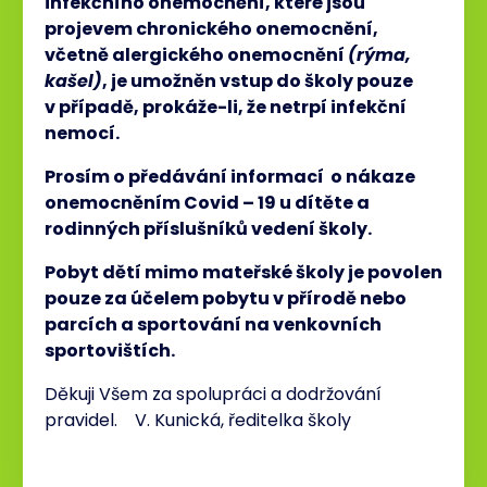
infekčního onemocnění, které jsou
projevem chronického onemocnění,
včetně alergického onemocnění
(rýma,
kašel)
, je umožněn vstup do školy pouze
v případě, prokáže-li, že netrpí infekční
nemocí.
Prosím o předávání informací o nákaze
onemocněním Covid – 19 u dítěte a
rodinných příslušníků vedení školy.
Pobyt dětí mimo mateřské školy je povolen
pouze za účelem pobytu v přírodě nebo
parcích a sportování na venkovních
sportovištích.
Děkuji Všem za spolupráci a dodržování
pravidel. V. Kunická, ředitelka školy