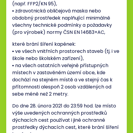
(např. FFP2/KN 95),
▪ zdravotnická obličejová maska nebo
obdobný prostředek naplňující minimálně
všechny technické podmínky a požadavky
(pro výrobek) normy ČSN EN 14683+AC,
které brání šíření kapének:
▪ ve všech vnitřních prostorech staveb (tj. i ve
škole nebo školském zařízení),
▪ na všech ostatních veřejně přístupných
místech v zastavěném území obce, kde
dochází na stejném místě a ve stejný čas k
přítomnosti alespoň 2 osob vzdálených od
sebe méně než 2 metry.
Do dne 28. února 2021 do 23:59 hod. lze místo
výše uvedených ochranných prostředků
dýchacích cest používat i jiné ochranné
prostředky dýchacích cest, které brání šíření