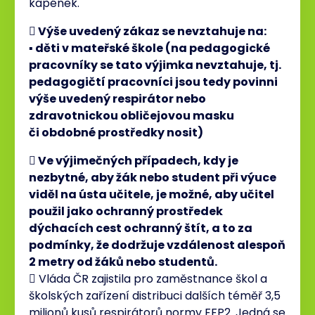
kapének.
 Výše uvedený zákaz se nevztahuje na:
▪ děti v mateřské škole (na pedagogické
pracovníky se tato výjimka nevztahuje, tj.
pedagogičtí
pracovníci jsou tedy povinni
výše uvedený respirátor nebo
zdravotnickou obličejovou masku
či
obdobné prostředky nosit)
 Ve výjimečných případech, kdy je
nezbytné, aby žák nebo student při výuce
viděl na ústa učitele, je možné,
aby učitel
použil jako ochranný prostředek
dýchacích cest ochranný štít, a to za
podmínky, že dodržuje
vzdálenost alespoň
2 metry od žáků nebo studentů.
 Vláda ČR zajistila pro zaměstnance škol a
školských zařízení distribuci dalších téměř 3,5
milionů kusů respirátorů normy FFP2. Jedná se