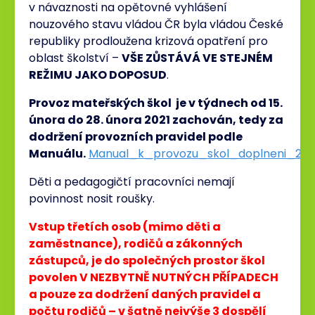
v návaznosti na opětovné vyhlášení
nouzového stavu vládou ČR byla vládou České
republiky prodloužena krizová opatření pro
oblast školství –
VŠE ZŮSTÁVÁ VE STEJNÉM
REŽIMU JAKO DOPOSUD
.
Provoz mateřských škol je v týdnech od 15.
února do 28. února 2021 zachován, tedy za
dodržení provozních pravidel podle
Manuálu.
Manual_k_provozu_skol_doplneni_25
Děti a pedagogičtí pracovníci nemají
povinnost nosit roušky.
Vstup třetích osob (mimo děti a
zaměstnance), rodičů a zákonných
zástupců, je do společných prostor škol
povolen V NEZBYTNĚ NUTNÝCH PŘÍPADECH
a pouze za dodržení daných pravidel a
počtu rodičů –
v šatně nejvýše 3 dospělí