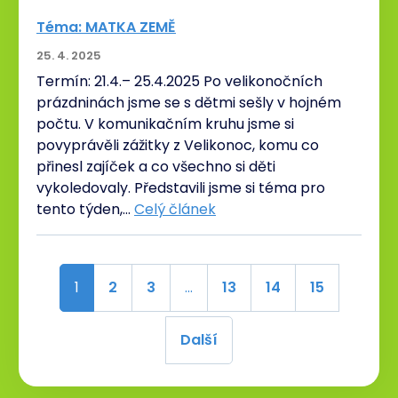
Téma: MATKA ZEMĚ
25. 4. 2025
Termín: 21.4.– 25.4.2025 Po velikonočních
prázdninách jsme se s dětmi sešly v hojném
počtu. V komunikačním kruhu jsme si
povyprávěli zážitky z Velikonoc, komu co
přinesl zajíček a co všechno si děti
vykoledovaly. Představili jsme si téma pro
tento týden,…
Celý článek
1
2
3
…
13
14
15
Další