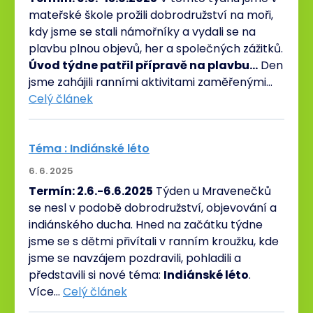
mateřské škole prožili dobrodružství na moři,
kdy jsme se stali námořníky a vydali se na
plavbu plnou objevů, her a společných zážitků.
Úvod týdne patřil přípravě na plavbu…
Den
jsme zahájili ranními aktivitami zaměřenými…
Celý článek
Téma : Indiánské léto
6. 6. 2025
Termín: 2.6.-6.6.2025
Týden u Mravenečků
se nesl v podobě dobrodružství, objevování a
indiánského ducha. Hned na začátku týdne
jsme se s dětmi přivítali v ranním kroužku, kde
jsme se navzájem pozdravili, pohladili a
představili si nové téma:
Indiánské léto
.
Více…
Celý článek