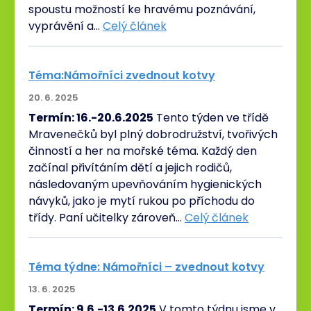
spoustu možností ke hravému poznávání,
vyprávění a…
Celý článek
Téma:Námořníci zvednout kotvy
20. 6. 2025
Termín: 16.-20.6.2025
Tento týden ve třídě
Mravenečků byl plný dobrodružství, tvořivých
činností a her na mořské téma. Každý den
začínal přivítáním dětí a jejich rodičů,
následovaným upevňováním hygienických
návyků, jako je mytí rukou po příchodu do
třídy. Paní učitelky zároveň…
Celý článek
Téma týdne: Námořníci – zvednout kotvy
13. 6. 2025
Termín: 9.6.-13.6.2025
V tomto týdnu jsme v