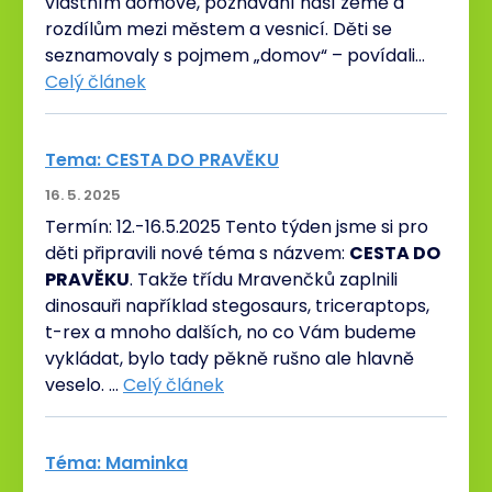
vlastním domově, poznávání naší země a
rozdílům mezi městem a vesnicí. Děti se
seznamovaly s pojmem „domov“ – povídali…
Celý článek
Tema: CESTA DO PRAVĚKU
16. 5. 2025
Termín: 12.-16.5.2025 Tento týden jsme si pro
děti připravili nové téma s názvem:
CESTA DO
PRAVĚKU
. Takže třídu Mravenčků zaplnili
dinosauři například stegosaurs, triceraptops,
t-rex a mnoho dalších, no co Vám budeme
vykládat, bylo tady pěkně rušno ale hlavně
veselo. …
Celý článek
Téma: Maminka