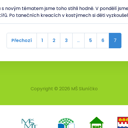
s novým tématem jsme toho stihli hodně. V pondělí jsme 
ířů. Po tanečních kreacích v kostýmech si děti vyzkouše
Přechozí
1
2
3
…
5
6
7
Copyright © 2026 MŠ Sluníčko