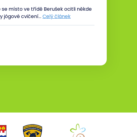
se místo ve třídě Berušek ocitli někde
ly jógové cvičení…
Celý článek