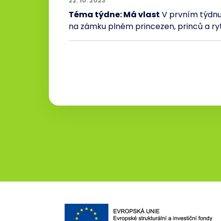
22. 10. 2023
Téma týdne: Má vlast
V prvním týdnu 
na zámku plném princezen, princů a ryt