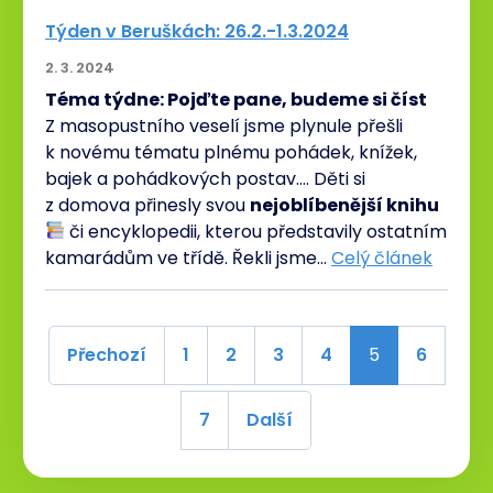
Týden v Beruškách: 26.2.-1.3.2024
2. 3. 2024
Téma týdne: Pojďte pane, budeme si číst
Z masopustního veselí jsme plynule přešli
k novému tématu plnému pohádek, knížek,
bajek a pohádkových postav…. Děti si
z domova přinesly svou
nejoblíbenější knihu
či encyklopedii, kterou představily ostatním
kamarádům ve třídě. Řekli jsme…
Celý článek
Přechozí
1
2
3
4
5
6
7
Další