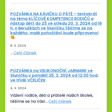
POZVÁNKA NA KÁVIČKU O PÁTÉ – tentokrát
na téma KLÍČOVÉ KOMPETENCE RODIČŮ a
nástup dětí do ZŠ ve středu 20. 3. 2024 od 16
h. v Beruškách ve Sluníčku.Těšíme se na
každého, malé pohoštění bude připraveno!
8. 3. 2024
…
Celý článek
POZVÁNKA na VELIKONOČNÍ JARMARK ve
Sluníčku v pondělí 25. 3. 2024 od 12:30 hod.
ve třídě VČELIČEK
4. 3. 2024
Vážení rodiče, děti a přátelé našich školek,
těšíme se na Vás!…
Celý článek