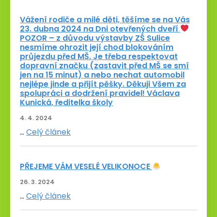
Vážení rodiče a milé děti, těšíme se na Vás
23. dubna 2024 na Dni otevřených dveří
POZOR – z důvodu výstavby ZŠ Sulice
nesmíme ohrozit její chod blokováním
průjezdu před MŠ. Je třeba respektovat
dopravní značku (zastavit před MŠ se smí
jen na 15 minut) a nebo nechat automobil
nejlépe jinde a přijít pěšky. Děkuji Všem za
spolupráci a dodržení pravidel! Václava
Kunická, ředitelka školy
4. 4. 2024
…
Celý článek
PŘEJEME VÁM VESELÉ VELIKONOCE
26. 3. 2024
…
Celý článek