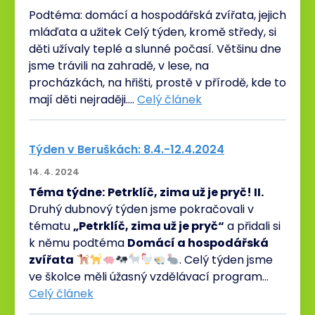
Podtéma: domácí a hospodářská zvířata, jejich
mláďata a užitek Celý týden, kromě středy, si
děti užívaly teplé a slunné počasí. Většinu dne
jsme trávili na zahradě, v lese, na
procházkách, na hřišti, prostě v přírodě, kde to
mají děti nejraději.…
Celý článek
Týden v Beruškách: 8.4.-12.4.2024
14. 4. 2024
Téma týdne:
Petrklíč, zima už je pryč! II.
Druhý dubnový týden jsme pokračovali v
tématu
„Petrklíč, zima už je pryč“
a přidali si
k němu podtéma
Domácí a hospodářská
zvířata
. Celý týden jsme
ve školce měli úžasný vzdělávací program…
Celý článek