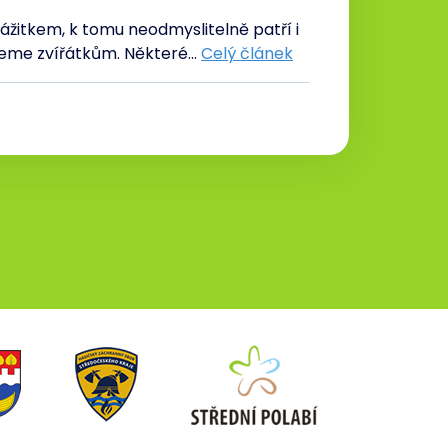
itkem, k tomu neodmyslitelně patří i
rujeme zvířátkům. Některé…
Celý článek