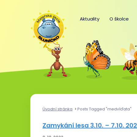
Aktuality
O školce
Úvodní stránka
Posts Tagged "medvíďata"
Zamykání lesa 3.10. – 7.10. 20