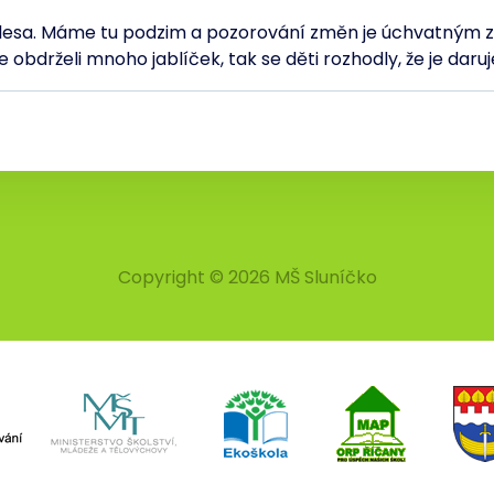
sa. Máme tu podzim a pozorování změn je úchvatným záž
 obdrželi mnoho jablíček, tak se děti rozhodly, že je da
Copyright © 2026 MŠ Sluníčko