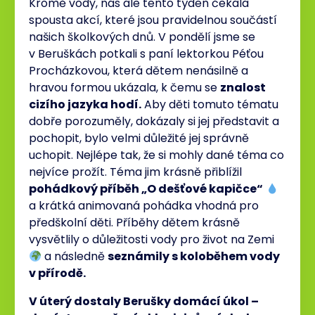
Kromě vody, nás ale tento týden čekala
spousta akcí, které jsou pravidelnou součástí
našich školkových dnů. V pondělí jsme se
v Beruškách potkali s paní lektorkou Péťou
Procházkovou, která dětem nenásilně a
hravou formou ukázala, k čemu se
znalost
cizího jazyka hodí.
Aby děti tomuto tématu
dobře porozuměly, dokázaly si jej představit a
pochopit, bylo velmi důležité jej správně
uchopit. Nejlépe tak, že si mohly dané téma co
nejvíce prožít. Téma jim krásně přiblížil
pohádkový příběh „O dešťové kapičce“
a krátká animovaná pohádka vhodná pro
předškolní děti. Příběhy dětem krásně
vysvětlily o důležitosti vody pro život na Zemi
a následně
seznámily s koloběhem vody
v přírodě.
V úterý dostaly Berušky domácí úkol –