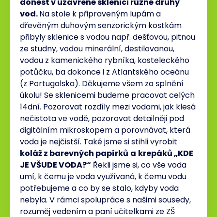
donést v uzavřené sklenici různé druhy
vod.
Na stole k připraveným lupám a
dřevěným duhovým senzorickým kostkám
přibyly sklenice s vodou např. dešťovou, pitnou
ze studny, vodou minerální, destilovanou,
vodou z kamenického rybníka, kosteleckého
potůčku, ba dokonce i z Atlantského oceánu
(z Portugalska). Děkujeme všem za splnění
úkolu! Se sklenicemi budeme pracovat celých
14dní. Pozorovat rozdíly mezi vodami, jak klesá
nečistota ve vodě, pozorovat detailněji pod
digitálním mikroskopem a porovnávat, která
voda je nejčistší. Také jsme si stihli vyrobit
koláž z barevných papírků
a
krepáků „KDE
JE VŠUDE VODA?“
Řekli jsme si, co vše voda
umí, k čemu je voda využívaná, k čemu vodu
potřebujeme a co by se stalo, kdyby voda
nebyla. V rámci spolupráce s našimi sousedy,
rozuměj vedením a paní učitelkami ze ZŠ