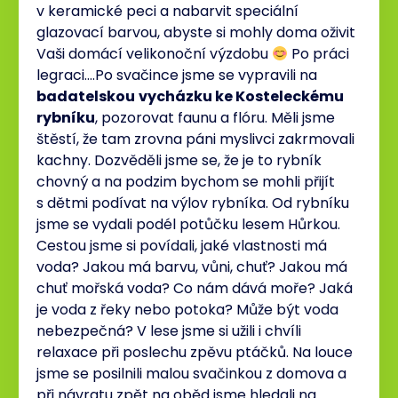
v keramické peci a nabarvit speciální
glazovací barvou, abyste si mohly doma oživit
Vaši domácí velikonoční výzdobu
Po práci
legraci….Po svačince jsme se vypravili na
badatelskou
vycházku ke Kosteleckému
rybníku
, pozorovat faunu a flóru. Měli jsme
štěstí, že tam zrovna páni myslivci zakrmovali
kachny. Dozvěděli jsme se, že je to rybník
chovný a na podzim bychom se mohli přijít
s dětmi podívat na výlov rybníka. Od rybníku
jsme se vydali podél potůčku lesem Hůrkou.
Cestou jsme si povídali, jaké vlastnosti má
voda? Jakou má barvu, vůni, chuť? Jakou má
chuť mořská voda? Co nám dává moře? Jaká
je voda z řeky nebo potoka? Může být voda
nebezpečná? V lese jsme si užili i chvíli
relaxace při poslechu zpěvu ptáčků. Na louce
jsme se posilnili malou svačinkou z domova a
při návratu zpět na oběd jsme hledali na