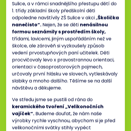
Sulice, a v rámci snadnějšího přestupu dětí do
1. třídy základní školy předškolní děti
odpoledne navštívily ZŠ Sulice v akci ,,
Školička
nanečisto“.
Nejen, že se děti
nenásilnou
formou seznámily s prostředím školy,
třídami, lavicemi, jiným uspořádáním než ve
školce, ale zárověň si vyzkoušely způsob
vedení prvostupňových paní učitelek. Děti
procvičovaly levo x pravostrannou orientaci,
orientaci v časoprostorových pojmech,
určovaly první hlásku ve slovech, vytleskávaly
slabiky a mnoho dalšího. Těšíme se na další
návštěvu a děkujeme.
Ve středu jsme se pustili od rána do
keramického tvoření „Velikonočních
vajíček“.
Budeme doufat, že nám naše
výrobky rychle vyschnou, abychom si je před
velikonočními svátky stihly vypéct