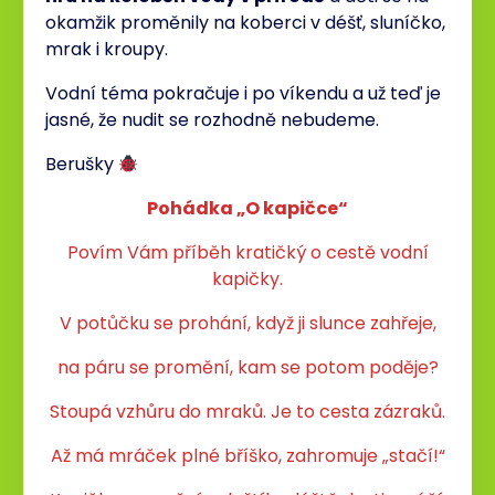
okamžik proměnily na koberci v déšť, sluníčko,
mrak i kroupy.
Vodní téma pokračuje i po víkendu a už teď je
jasné, že nudit se rozhodně nebudeme.
Berušky
Pohádka „O kapičce“
Povím Vám příběh kratičký o cestě vodní
kapičky.
V potůčku se prohání, když ji slunce zahřeje,
na páru se promění, kam se potom poděje?
Stoupá vzhůru do mraků. Je to cesta zázraků.
Až má mráček plné bříško, zahromuje „stačí!“