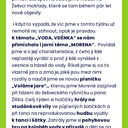
Želivci mokřady, které se tam během pár let
nově objevily.
I když to vypadá, že víc jsme v tomto týdnu už
nemohli nic stihnout, opak je pravdou.
K tématu „VODA, VDĚNKA“ se nám
přimíchalo i jarní téma „MORENA“.
Povídali
jsme si o její charakteristice, z čeho ji lidé
nejčastěji vyrábí a proč ji lidé vynášeli z
vesnice a házeli do vody. Říkali jsme si, co to
vlastně jaro a zima je, jaké jsou mezi nimi
rozdíly a naučili jsme se novou
písničku
„Voláme jaro“,,
kterou jsme Moreně zazpívali
při házení do želiveckého rybníčku u pana
Žilíka. Celý týden si holčičky
hrály na
studánkové víly
ve půjčených šatičkách a
při tanci na reprodukovanou
hudbu
využily
k tanci i šátky.
Zahrály jsme si
pohybovou
hru na koloběh vody v přírodě
a děti se na