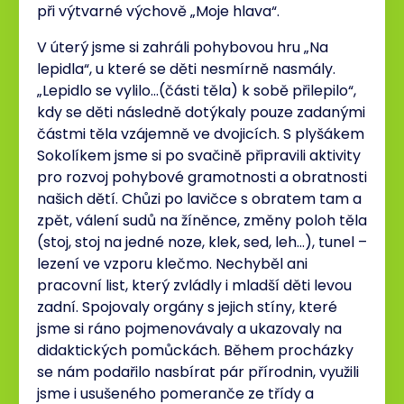
při výtvarné výchově „Moje hlava“.
V úterý jsme si zahráli pohybovou hru „Na
lepidla“, u které se děti nesmírně nasmály.
„Lepidlo se vylilo…(části těla) k sobě přilepilo“,
kdy se děti následně dotýkaly pouze zadanými
částmi těla vzájemně ve dvojicích. S plyšákem
Sokolíkem jsme si po svačině připravili aktivity
pro rozvoj pohybové gramotnosti a obratnosti
našich dětí. Chůzi po lavičce s obratem tam a
zpět, válení sudů na žíněnce, změny poloh těla
(stoj, stoj na jedné noze, klek, sed, leh…), tunel –
lezení ve vzporu klečmo. Nechyběl ani
pracovní list, který zvládly i mladší děti levou
zadní. Spojovaly orgány s jejich stíny, které
jsme si ráno pojmenovávaly a ukazovaly na
didaktických pomůckách. Během procházky
se nám podařilo nasbírat pár přírodnin, využili
jsme i usušeného pomeranče ze třídy a