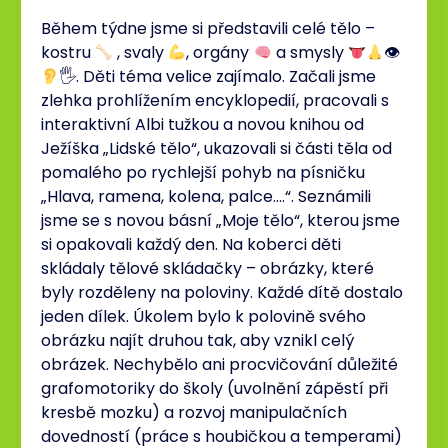
Během týdne jsme si představili celé tělo –
kostru
, svaly
, orgány
a smysly
👁
🖐. Děti téma velice zajímalo. Začali jsme
zlehka prohlížením encyklopedií, pracovali s
interaktivní Albi tužkou a novou knihou od
Ježíška „Lidské tělo“, ukazovali si části těla od
pomalého po rychlejší pohyb na písničku
„Hlava, ramena, kolena, palce….“. Seznámili
jsme se s novou básní „Moje tělo“, kterou jsme
si opakovali každý den. Na koberci děti
skládaly tělové skládačky – obrázky, které
byly rozděleny na poloviny. Každé dítě dostalo
jeden dílek. Úkolem bylo k polovině svého
obrázku najít druhou tak, aby vznikl celý
obrázek. Nechybělo ani procvičování důležité
grafomotoriky do školy (uvolnění zápěstí při
kresbě mozku) a rozvoj manipulačních
dovedností (práce s houbičkou a temperami)