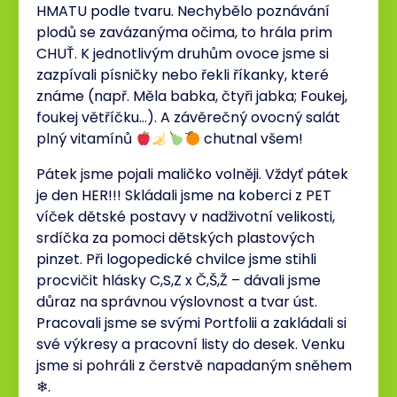
HMATU podle tvaru. Nechybělo poznávání
plodů se zavázanýma očima, to hrála prim
CHUŤ. K jednotlivým druhům ovoce jsme si
zazpívali písničky nebo řekli říkanky, které
známe (např. Měla babka, čtyři jabka; Foukej,
foukej větříčku…). A závěrečný ovocný salát
plný vitamínů
chutnal všem!
Pátek jsme pojali maličko volněji. Vždyť pátek
je den HER!!! Skládali jsme na koberci z PET
víček dětské postavy v nadživotní velikosti,
srdíčka za pomoci dětských plastových
pinzet. Při logopedické chvilce jsme stihli
procvičit hlásky C,S,Z x Č,Š,Ž – dávali jsme
důraz na správnou výslovnost a tvar úst.
Pracovali jsme se svými Portfolii a zakládali si
své výkresy a pracovní listy do desek. Venku
jsme si pohráli z čerstvě napadaným sněhem
❄.