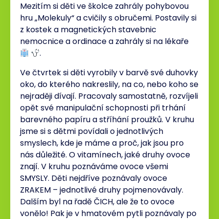
Mezitím si děti ve školce zahrály pohybovou
hru „Molekuly“ a cvičily s obručemi. Postavily si
z kostek a magnetických stavebnic
nemocnice a ordinace a zahrály si na lékaře
.
Ve čtvrtek si děti vyrobily v barvě své duhovky
oko, do kterého nakreslily, na co, nebo koho se
nejraději dívají. Pracovaly samostatně, rozvíjeli
opět své manipulační schopnosti při trhání
barevného papíru a stříhání proužků. V kruhu
jsme si s dětmi povídali o jednotlivých
smyslech, kde je máme a proč, jak jsou pro
nás důležité. O vitamínech, jaké druhy ovoce
znají. V kruhu poznáváme ovoce všemi
SMYSLY. Děti nejdříve poznávaly ovoce
ZRAKEM – jednotlivé druhy pojmenovávaly.
Dalším byl na řadě ČICH, ale že to ovoce
vonělo! Pak je v hmatovém pytli poznávaly po