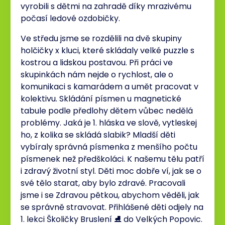
vyrobili s dětmi na zahradě díky mrazivému
počasí ledové ozdobičky.
Ve středu jsme se rozdělili na dvě skupiny
holčičky x kluci, které skládaly velké puzzle s
kostrou a lidskou postavou. Při práci ve
skupinkách nám nejde o rychlost, ale o
komunikaci s kamarádem a umět pracovat v
kolektivu. Skládání písmen u magnetické
tabule podle předlohy dětem vůbec nedělá
problémy. Jaká je 1. hláska ve slově, vytleskej
ho, z kolika se skládá slabik? Mladší děti
vybíraly správná písmenka z menšího počtu
písmenek než předškoláci. K našemu tělu patří
i zdravý životní styl. Děti moc dobře ví, jak se o
své tělo starat, aby bylo zdravé. Pracovali
jsme i se Zdravou pětkou, abychom věděli, jak
se správně stravovat. Přihlášené děti odjely na
1. lekci Školičky Bruslení ⛸ do Velkých Popovic.