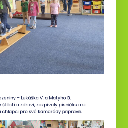
ozeniny – Lukáška V. a Matyho B.
ěstí a zdraví, zazpívaly písničku a si
 chlapci pro své kamarády připravili.