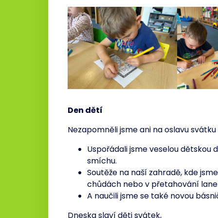
Den dětí
Nezapomněli jsme ani na oslavu svátku 
Uspořádali jsme veselou dětskou d
smíchu.
Soutěže na naší zahradě, kde jsme 
chůdách nebo v přetahování lan
A naučili jsme se také novou básnič
Dneska slaví děti svátek,