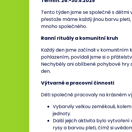
Termín: 26.-30.5.2025
Tento týden jsme se společně s dětmi v
přestože máme každý jinou barvu pleti, 
mnoho společného.
Ranní rituály a komunitní kruh
Každý den jsme začínali v komunitním kr
pohlazením, povídali jsme si o přátelstv
Nechyběly ani oblíbené pohybové hry a 
den.
Výtvarné a pracovní činnosti
Děti společně pracovaly na krásném v
Vybarvily velkou zeměkouli, kolem 
jednoty.
Další jejich aktivita bylo vytvoření
rysy a barvou pleti, čímž si uvědomi