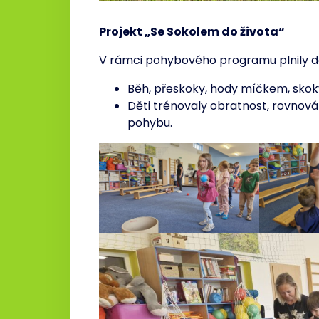
Projekt „Se Sokolem do života“
V rámci pohybového programu plnily dě
Běh, přeskoky, hody míčkem, skoky
Děti trénovaly obratnost, rovnováh
pohybu.