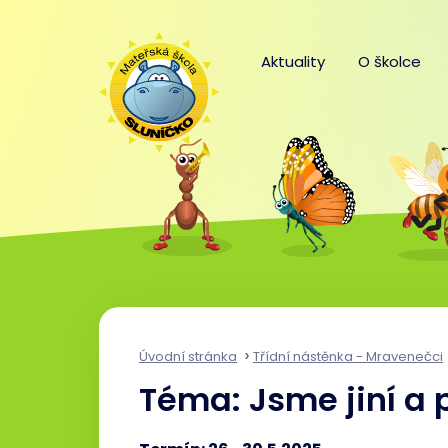
Aktuality
O školce
Úvodní stránka
Třídní nástěnka - Mravenečci
Téma: Jsme jiní a p