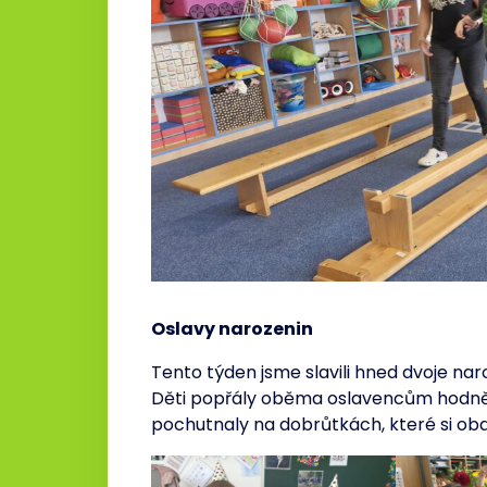
Oslavy narozenin
Tento týden jsme slavili hned dvoje nar
Děti popřály oběma oslavencům hodně št
pochutnaly na dobrůtkách, které si oba