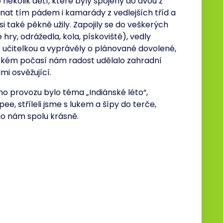
 několik dětí, které byly spojeny do dvou z
nat tím pádem i kamarády z vedlejších tříd a
i také pěkně užily. Zapojily se do veškerých
 hry, odrážedla, kola, pískoviště), vedly
í učitelkou a vyprávěly o plánované dovolené,
 horkém počasí nám radost udělalo zahradní
mi osvěžující.
o provozu bylo téma „Indiánské léto“,
ee, stříleli jsme s lukem a šípy do terče,
ylo nám spolu krásně.