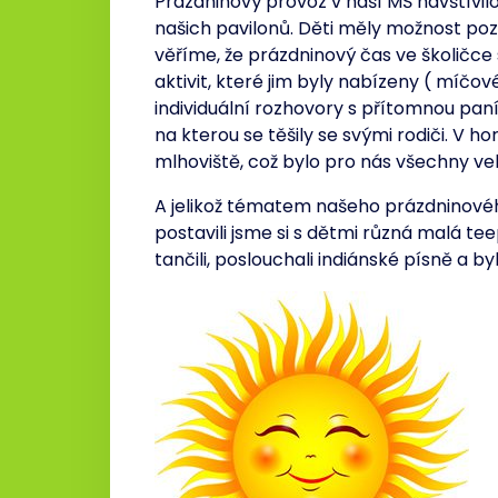
Prázdninový provoz v naší MŠ navštívilo
našich pavilonů. Děti měly možnost poz
věříme, že prázdninový čas ve školičce s
aktivit, které jim byly nabízeny ( míčové
individuální rozhovory s přítomnou pan
na kterou se těšily se svými rodiči. V
mlhoviště, což bylo pro nás všechny vel
A jelikož tématem našeho prázdninovéh
postavili jsme si s dětmi různá malá teep
tančili, poslouchali indiánské písně a b