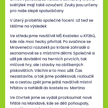
světýlek mají také ozvučení. Zvuky jsou určeny
pro naše slepé spoluobčany
V úterý proběhlo společné focení. Už teď se
těšíme na výsledek
Ve středu jsme navštívili MŠ Kostelec u Křížků,
kde nás moc hezky přivítali. Po svačince se
Mravenečci rozutekli po krásné zahradě a
seznamovali se s místními dětmi. Společně si
užili jak dovádění na herních prvcích, tak
míčové hry, ale i stavby na oblíbených
pískovištích. Všichni si to moc užili. Čas
nezastavíte, a tak jsme poděkovali, rozloučili
se a cestou zpět jsme ještě navštívili místní
hřbitov a nahlédli do kostela sv. Martina.
Ve čtvrtek jsme se vydali prozkoumat nové
hřiště na Mandavě, kde se děti pohoupaly,