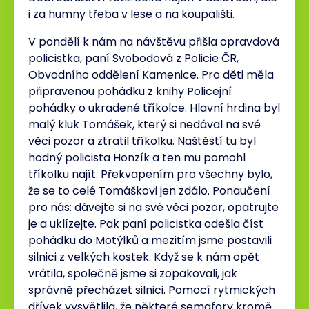
i za humny třeba v lese a na koupališti.
V pondělí k nám na návštěvu přišla opravdová
policistka, paní Svobodová z Policie ČR,
Obvodního oddělení Kamenice. Pro děti měla
připravenou pohádku z knihy Policejní
pohádky o ukradené tříkolce. Hlavní hrdina byl
malý kluk Tomášek, který si nedával na své
věci pozor a ztratil tříkolku. Naštěstí tu byl
hodný policista Honzík a ten mu pomohl
tříkolku najít. Překvapením pro všechny bylo,
že se to celé Tomáškovi jen zdálo. Ponaučení
pro nás: dávejte si na své věci pozor, opatrujte
je a uklízejte. Pak paní policistka odešla číst
pohádku do Motýlků a mezitím jsme postavili
silnici z velkých kostek. Když se k nám opět
vrátila, společně jsme si zopakovali, jak
správně přecházet silnici. Pomocí rytmických
dřívek vysvětlila, že některé semafory kromě