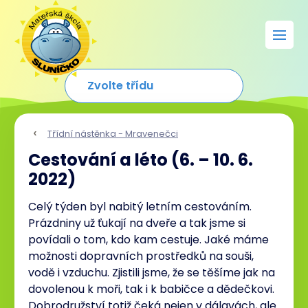
Třídní nástěnka - Mravenečci
Cestování a léto (6. – 10. 6.
2022)
Celý týden byl nabitý letním cestováním.
Prázdniny už ťukají na dveře a tak jsme si
povídali o tom, kdo kam cestuje. Jaké máme
možnosti dopravních prostředků na souši,
vodě i vzduchu. Zjistili jsme, že se těšíme jak na
dovolenou k moři, tak i k babičce a dědečkovi.
Dobrodružství totiž čeká nejen v dálavách, ale