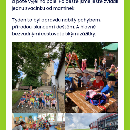
a poté vyjel na pole. Po cestě jsme ještě zvládli
jednu svačinku od maminek.
Týden to byl opravdu nabitý pohybem,
přírodou, sluncem i deštěm. A hlavně
bezvadnými cestovatelskými zážitky.