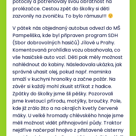
potočily a potrénovaly svou obratnost na
prolézačce. Cestou zpět do školky si děti
zazvonily na zvoničku. To bylo rámusu!!!
V pátek nás objednaný autobus odvezl do MŠ
Pampeliška, kde byl připraven program SDH
(Sbor dobrovolných hasičů) Jílové u Prahy.
Komentovaná prohlídka vozu obsahovala, co
vše hasičské auto vozí. Děti pak měly možnost
nahlédnout do kabiny. Následovala ukázka, jak
správně uhasit olej, pokud např. maminka
smaží v kuchyni hranolky a začne požár. Na
závěr si každý mohl zkusit stříkat z hadice.
Zpátky do školky jsme šli pěšky. Pozorovali
jsme kvetoucí přírodu, motýlky, broučky. Pole,
kde již zrálo žito a na okrajích kvetly červené
máky. U velké hromady chlévského hnoje jsme
měli možnost vidět přihnojování půdy. Traktor
nejdříve načerpal hnojivo z přistavené cisterny