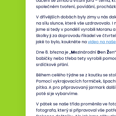
oučení se zimou a vítání jara – téma, k
společném tvoření, povídání, procházkác
V dřívějších dobách byly zimy u nás dale
na sílu slunce, které vše uzdravovalo. 
jsme si tedy v pondělí vyrobili Moranu 
školky ji za doprovodu říkadel ve čtvrte
jaké to bylo, koukněte na
video na naš
Dne 8. března je „
M
ezinárodní
D
en
Ž
en“
babičky nebo třeba tety vyrobili pomoc
srdíčkové přání.
Během celého týdne se z koutku se st
Pomocí vykrajovacích formiček, špachtli
pítka. A pro připravovaný jarmark další
poté si je vybarvíme.
V pátek se naše třída proměnila ve fot
fotografa, který si připravoval vše potř