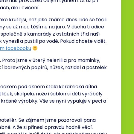
teré nás provázelo celým týdnem. Ať už při
h, ale i cvičení.
ko krutější, než jaké známe dnes. Lidé se těšili
I my se už moc těšíme na jaro. V duchu tradice
a společně s kamarády z ostatních tříd naší
k vynesli a pustili po vodě. Pokud chcete vidět,
em facebooku
. Proto jsme v úterý nelenili a pro maminky,
í barevných papírů, nůžek, razidel a pastelek
olečkem pod oknem stala keramická dílna.
ček, skalpelu, nože i šablon si děti vyráběly
 krásné výrobky. Vše se nyní vypaluje v peci a
oateliér. Se zájmem jsme pozorovali pana
ebné. A že si přinesl opravdu hodně věcí.