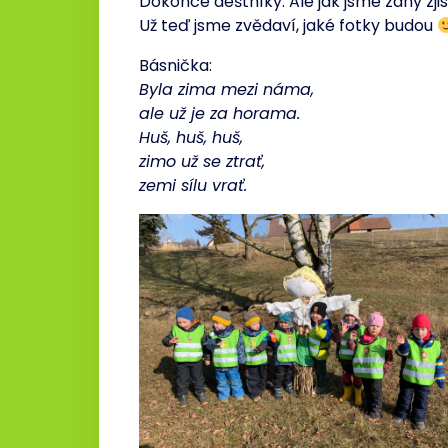
Dokonce deštníky. Ale jak jsme záhy zjist
Už teď jsme zvědaví, jaké fotky budou
Básnička:
Byla zima mezi náma,
ale už je za horama.
Huš, huš, huš,
zimo už se ztrať,
zemi sílu vrať.