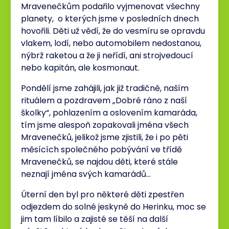
Mravenečkům podařilo vyjmenovat všechny
planety, o kterých jsme v posledních dnech
hovořili. Děti už vědí, že do vesmíru se opravdu
vlakem, lodí, nebo automobilem nedostanou,
nýbrž raketou a že ji neřídí, ani strojvedoucí
nebo kapitán, ale kosmonaut.
Pondělí jsme zahájili, jak již tradičně, naším
rituálem a pozdravem „Dobré ráno z naší
školky“, pohlazením a oslovením kamaráda,
tím jsme alespoň zopakovali jména všech
Mravenečků, jelikož jsme zjistili, že i po pěti
měsících společného pobývání ve třídě
Mravenečků, se najdou děti, které stále
neznají jména svých kamarádů…
Úterní den byl pro některé děti zpestřen
odjezdem do solné jeskyně do Herinku, moc se
jim tam líbilo a zajisté se těší na další