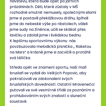
návštěvu, která bude opět po jarních
prázdninách. Děti, které zůstaly v MŠ
rozhodně smutnit nemusely, společnými silami
jsme si postavili překážkovou dráhu, šplhali
jsme do nebeské výše po ribstolech, váleli
jsme sudy na žíněnce, učili se skákat přes
lavičku a zdolali jsme i švédskou bednu.
K lepšímu sportovnímu výkonu nás
povzbuzovala melodická písnička „ Raketou
na Mars“ a krásně jsme si zacvičili a protáhli
svá tělíčka.
Středa opět ve znamení sportu, naší malí
bruslaři se vydali do Velkých Popovic, aby
pokračovali ve zdokonalení svých
bruslařských dovedností. Ostatní Mravenečci
putovali ve své vesmírné třídě za poznáním a
prohlubováním svých znalostí o sluneční
soustavě.