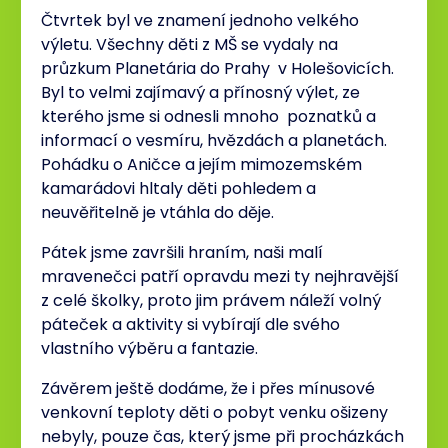
Čtvrtek byl ve znamení jednoho velkého
výletu. Všechny děti z MŠ se vydaly na
průzkum Planetária do Prahy v Holešovicích.
Byl to velmi zajímavý a přínosný výlet, ze
kterého jsme si odnesli mnoho poznatků a
informací o vesmíru, hvězdách a planetách.
Pohádku o Aničce a jejím mimozemském
kamarádovi hltaly děti pohledem a
neuvěřitelně je vtáhla do děje.
Pátek jsme završili hraním, naši malí
mravenečci patří opravdu mezi ty nejhravější
z celé školky, proto jim právem náleží volný
páteček a aktivity si vybírají dle svého
vlastního výběru a fantazie.
Závěrem ještě dodáme, že i přes mínusové
venkovní teploty děti o pobyt venku ošizeny
nebyly, pouze čas, který jsme při procházkách