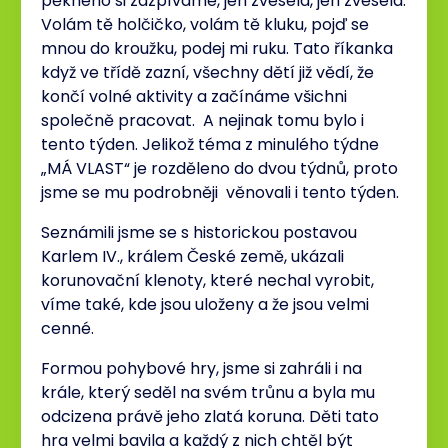
pěkného si zazpíváme, jen zvesela, jen zvesela.
Volám tě holčičko, volám tě kluku, pojď se
mnou do kroužku, podej mi ruku. Tato říkanka
když ve třídě zazní, všechny dětí již vědí, že
končí volné aktivity a začínáme všichni
společně pracovat. A nejinak tomu bylo i
tento týden. Jelikož téma z minulého týdne
„MÁ VLAST“ je rozděleno do dvou týdnů, proto
jsme se mu podrobněji věnovali i tento týden.
Seznámili jsme se s historickou postavou
Karlem IV., králem České země, ukázali
korunovační klenoty, které nechal vyrobit,
víme také, kde jsou uloženy a že jsou velmi
cenné.
Formou pohybové hry, jsme si zahráli i na
krále, který seděl na svém trůnu a byla mu
odcizena právě jeho zlatá koruna. Děti tato
hra velmi bavila a každý z nich chtěl být