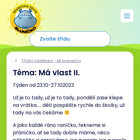
Třídní nástěnka - Mravenečci
Téma: Má vlast II.
Týden od 23.10-27.102023
Už je to tady, už je to tady, pondělí zase klepe
na vrátka….. děti pospěšte rychle do školky, už
tady na vás čekáme
A jako každé ráno raníčko, řekneme si
přáníčko, ať se tady dobře máme, něco