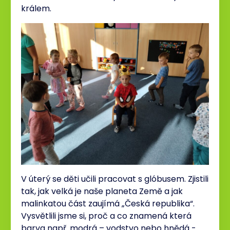
králem.
V úterý se děti učili pracovat s glóbusem. Zjistili
tak, jak velká je naše planeta Země a jak
malinkatou část zaujímá „Česká republika“.
Vysvětlili jsme si, proč a co znamená která
barva např. modrá – vodstvo nebo hnědá -