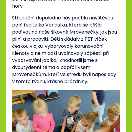
hory…
Středeční dopoledne nás poctila návštěvou
paní ředitelka Vendulka, která se přišla
podívat na naše šikovné Mravenečky, jak jsou
pilní a pracovití. Děti skládaly z PET víček
českou vlajku, vybarvovaly korunovační
klenoty a nejmladší uvolňovaly zápěstí při
vybarvování jablka. Zhodnotili jsme si
dvoutýdenní téma a popřáli všem
Mravenečkům, kteří ve středu byli naposledy
v tomto týdnu, krásné prázdniny.