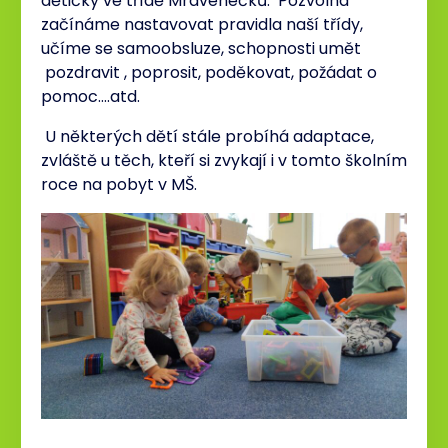
dětičky ve třídě Mravenečků. Pozvolna
začínáme nastavovat pravidla naší třídy,
učíme se samoobsluze, schopnosti umět
pozdravit , poprosit, poděkovat, požádat o
pomoc….atd.
U některých dětí stále probíhá adaptace,
zvláště u těch, kteří si zvykají i v tomto školním
roce na pobyt v MŠ.