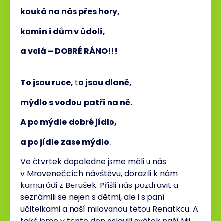
kouká na nás přes hory,
komín i dům v údolí,
a volá – DOBRÉ RÁNO!!!
To jsou ruce,
t
o jsou dlaně,
mýdlo s vodou
patří na ně.
A po mýdle
dobré jídlo,
a po jídle
zase mýdlo.
Ve čtvrtek dopoledne jsme měli u nás
v Mravenečcích návštěvu, dorazili k nám
kamarádi z Berušek. Přišli nás pozdravit a
seznámili se nejen s dětmi, ale i s paní
učitelkami a naší milovanou tetou Renatkou. A
také jsme v tento den oslavili svátek naší Mii,