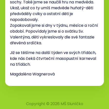
sochy. Také jsme se naučili hru na medvěda.
Ukaž, ukaž co ty umíš medvěde huňatý-děti
předváděly cviky a ostatní děti je
napodobovaly.
Zopakovali jsme si dny v týdnu, měsíce a roční
období. Popovídaly jsme si o svátku Sv.
Valentýna, děti vykreslovaly dle své fantazie
dřevěná srdíčka.
Již se těšíme na další týden ve svých třídách,
kde nás čeká čtvrteční masopustní karneval
na třídách.
Magdaléna Wagnerová
Copyright © 2026 MŠ Sluníčko