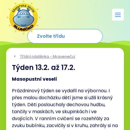
Třídní nástěnka - Mravenečci
Týden 13.2. až 17.2.
Masopustní veselí
Prázdninový týden se vydařil na výbornou. I
přes malou docházku dětí jsme si užili krásný
týden. Děti poslouchaly dechovou hudbu,
tančily v maskách, ve skupinkách i ve
dvojících. V ranním cvičení se rozehřály za
zvuku bubínku, zacvičily si v kruhu, zahrály si na