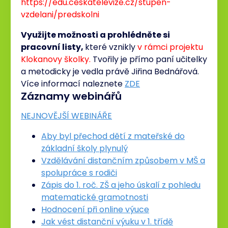
https://edu.ceskatelevize.cz/stupen-
vzdelani/predskolni
Využijte možnosti a prohlédněte si
pracovní listy,
které vznikly
v rámci projektu
Klokanovy školky.
Tvořily je přímo paní učitelky
a metodicky je vedla právě Jiřina Bednářová.
Více informací naleznete
ZDE
Záznamy webinářů
NEJNOVĚJŠÍ WEBINÁŘE
Aby byl přechod dětí z mateřské do
základní školy plynulý
Vzdělávání distančním způsobem v MŠ a
spolupráce s rodiči
Zápis do 1. roč. ZŠ a jeho úskalí z pohledu
matematické gramotnosti
Hodnocení při online výuce
Jak vést distanční výuku v 1. třídě