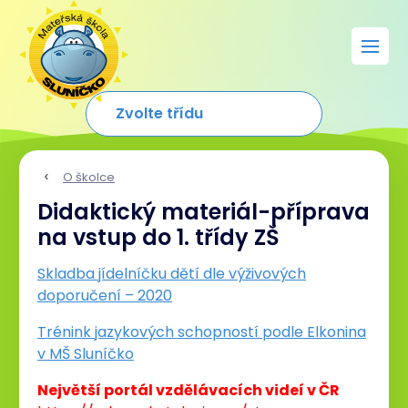
O školce
Didaktický materiál-příprava
na vstup do 1. třídy ZŠ
Skladba jídelníčku dětí dle výživových
doporučení – 2020
Trénink jazykových schopností podle Elkonina
v MŠ Sluníčko
Největší portál vzdělávacích videí v ČR