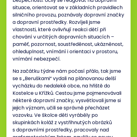
bezpečnosti. Učily se reagovat na dopravní
situace, orientovat se v základních pravidlech
silničního provozu, poznávaly dopravní značky
a dopravní prostředky. Rozvíjeli jsme
vlastnosti, které ovlivňují reakci dětí při
chování v určitých dopravních situacích –
paměť, pozornost, soustředěnost, ukázněnost,
ohleduplnost, vnímání i orientaci v prostoru,
vnímání nebezpečí.
Na začátku týdne nám počasí přálo, tak jsme
se s „Beruškami“ vydali na plánovanou delší
vycházku do nedaleké obce, na hřiště do
Kostelce u Křížků. Cestou jsme pojmenovávali
některé dopravní značky, vysvětlovali jsme si
jejich význam, učili se správně přecházet
vozovku. Ve školce děti vyráběly po
skupinkách koláž z vystřihnutých obrázků
s dopravními prostředky, pracovaly nad