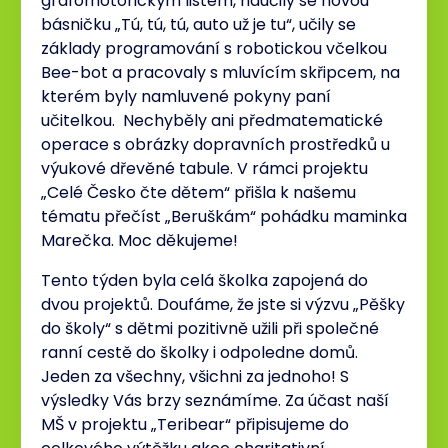
grafomotorickým listem, naučily se novou
básničku „Tú, tú, tú, auto už je tu“, učily se
základy programování s robotickou včelkou
Bee-bot a pracovaly s mluvícím skřipcem, na
kterém byly namluvené pokyny paní
učitelkou. Nechyběly ani předmatematické
operace s obrázky dopravních prostředků u
výukové dřevěné tabule. V rámci projektu
„Celé Česko čte dětem“ přišla k našemu
tématu přečíst „Beruškám“ pohádku maminka
Marečka. Moc děkujeme!
Tento týden byla celá školka zapojená do
dvou projektů. Doufáme, že jste si výzvu „Pěšky
do školy“ s dětmi pozitivně užili při společné
ranní cestě do školky i odpoledne domů.
Jeden za všechny, všichni za jednoho! S
výsledky Vás brzy seznámíme. Za účast naší
MŠ v projektu „Teribear“ připisujeme do